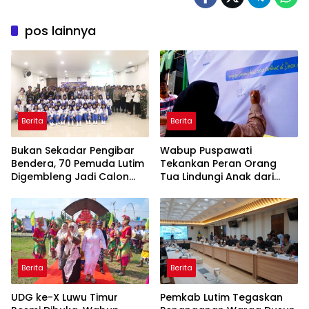
pos lainnya
Berita
Berita
‎Bukan Sekadar Pengibar
Wabup Puspawati
Bendera, 70 Pemuda Lutim
Tekankan Peran Orang
Digembleng Jadi Calon
Tua Lindungi Anak dari
Pemimpin Masa Depan
Dampak Penggunaan
Gawai
Berita
Berita
UDG ke-X Luwu Timur
Pemkab Lutim Tegaskan