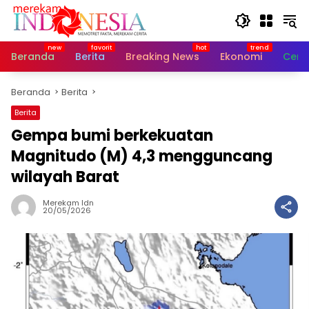
Langsung
ke
konten
Beranda
Berita
Breaking News
Ekonomi
Cerit
Beranda
Berita
Berita
Gempa bumi berkekuatan
Magnitudo (M) 4,3 mengguncang
wilayah Barat
Merekam Idn
20/05/2026