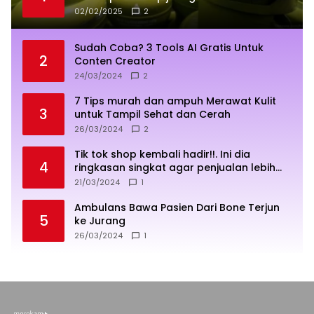
02/02/2025
2
Sudah Coba? 3 Tools AI Gratis Untuk
2
Conten Creator
24/03/2024
2
7 Tips murah dan ampuh Merawat Kulit
3
untuk Tampil Sehat dan Cerah
26/03/2024
2
Tik tok shop kembali hadir!!. Ini dia
4
ringkasan singkat agar penjualan lebih
sukses
21/03/2024
1
Ambulans Bawa Pasien Dari Bone Terjun
5
ke Jurang
26/03/2024
1