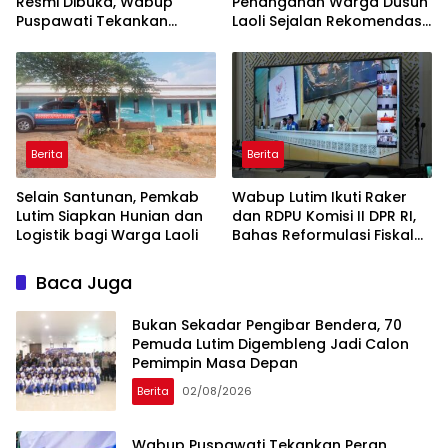
Resmi Dibuka, Wabup
Penanganan Warga Dusun
Puspawati Tekankan
Laoli Sejalan Rekomendasi
Kerukunan dan Sportivitas
Komnas HAM
Berita
Berita
Selain Santunan, Pemkab
Wabup Lutim Ikuti Raker
Lutim Siapkan Hunian dan
dan RDPU Komisi II DPR RI,
Logistik bagi Warga Laoli
Bahas Reformulasi Fiskal
Daerah
Baca Juga
‎Bukan Sekadar Pengibar Bendera, 70
Pemuda Lutim Digembleng Jadi Calon
Pemimpin Masa Depan
Berita
02/08/2026
Wabup Puspawati Tekankan Peran