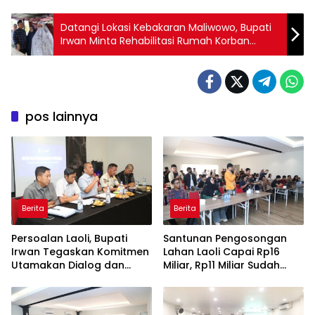
Datangi Lokasi Kebakaran Maliwowo, Bupati
Irwan Minta Rehabilitasi Rumah Korban
Dipercepat
pos lainnya
Berita
Berita
Persoalan Laoli, Bupati
Santunan Pengosongan
Irwan Tegaskan Komitmen
Lahan Laoli Capai Rp16
Utamakan Dialog dan
Miliar, Rp11 Miliar Sudah
Aspirasi Warga
Diterima 83 Warga