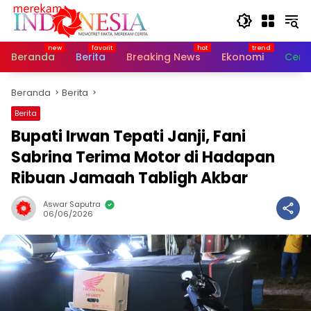
Langsung
ke
konten
Beranda
Berita
Breaking News
Ekonomi
Cerit
Beranda
Berita
Berita
Bupati Irwan Tepati Janji, Fani
Sabrina Terima Motor di Hadapan
Ribuan Jamaah Tabligh Akbar
Aswar Saputra
06/06/2026