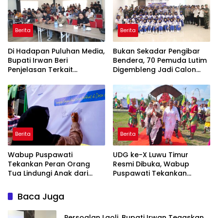
Berita
Berita
Di Hadapan Puluhan Media,
‎Bukan Sekadar Pengibar
Bupati Irwan Beri
Bendera, 70 Pemuda Lutim
Penjelasan Terkait
Digembleng Jadi Calon
Pengosongan Lahan Laoli
Pemimpin Masa Depan
Berita
Berita
Wabup Puspawati
UDG ke-X Luwu Timur
Tekankan Peran Orang
Resmi Dibuka, Wabup
Tua Lindungi Anak dari
Puspawati Tekankan
Dampak Penggunaan
Kerukunan dan Sportivitas
Gawai
Baca Juga
Persoalan Laoli, Bupati Irwan Tegaskan