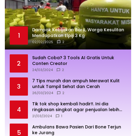
Dampak Kebijakan Baru, Warga Kesulitan
1
Mendapatkan Elpiji 3 Kg
02/02/2025
2
Sudah Coba? 3 Tools AI Gratis Untuk
2
Conten Creator
24/03/2024
2
7 Tips murah dan ampuh Merawat Kulit
3
untuk Tampil Sehat dan Cerah
26/03/2024
2
Tik tok shop kembali hadir!!. Ini dia
4
ringkasan singkat agar penjualan lebih
sukses
21/03/2024
1
Ambulans Bawa Pasien Dari Bone Terjun
5
ke Jurang