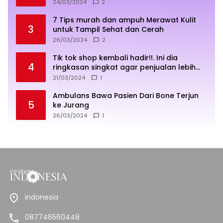
24/03/2024
2
7 Tips murah dan ampuh Merawat Kulit
3
untuk Tampil Sehat dan Cerah
26/03/2024
2
Tik tok shop kembali hadir!!. Ini dia
4
ringkasan singkat agar penjualan lebih
sukses
21/03/2024
1
Ambulans Bawa Pasien Dari Bone Terjun
5
ke Jurang
26/03/2024
1
Indonesia
087746560448