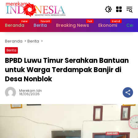
Langsung
ke
konten
Beranda
Berita
Breaking News
Ekonomi
Cerit
Beranda
Berita
Berita
BPBD Luwu Timur Serahkan Bantuan
untuk Warga Terdampak Banjir di
Desa Nonblok
Merekam Idn
18/06/2026