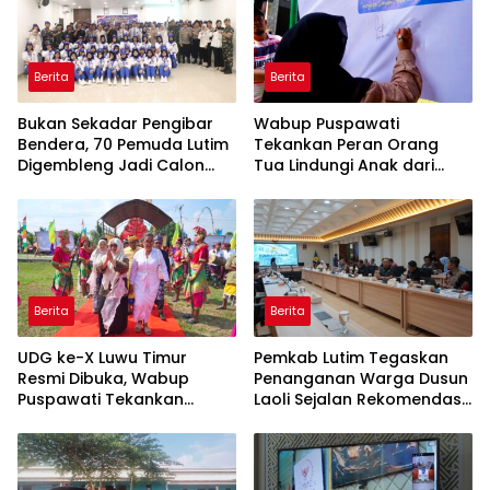
Berita
Berita
‎Bukan Sekadar Pengibar
Wabup Puspawati
Bendera, 70 Pemuda Lutim
Tekankan Peran Orang
Digembleng Jadi Calon
Tua Lindungi Anak dari
Pemimpin Masa Depan
Dampak Penggunaan
Gawai
Berita
Berita
UDG ke-X Luwu Timur
Pemkab Lutim Tegaskan
Resmi Dibuka, Wabup
Penanganan Warga Dusun
Puspawati Tekankan
Laoli Sejalan Rekomendasi
Kerukunan dan Sportivitas
Komnas HAM