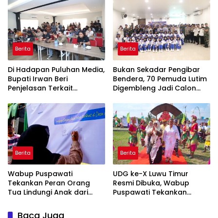
Berita
Berita
Di Hadapan Puluhan Media,
‎Bukan Sekadar Pengibar
Bupati Irwan Beri
Bendera, 70 Pemuda Lutim
Penjelasan Terkait
Digembleng Jadi Calon
Pengosongan Lahan Laoli
Pemimpin Masa Depan
Berita
Berita
Wabup Puspawati
UDG ke-X Luwu Timur
Tekankan Peran Orang
Resmi Dibuka, Wabup
Tua Lindungi Anak dari
Puspawati Tekankan
Dampak Penggunaan
Kerukunan dan Sportivitas
Gawai
Baca Juga