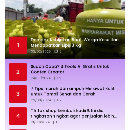
Dampak Kebijakan Baru, Warga Kesulitan
1
Mendapatkan Elpiji 3 Kg
02/02/2025
2
Sudah Coba? 3 Tools AI Gratis Untuk
2
Conten Creator
24/03/2024
2
7 Tips murah dan ampuh Merawat Kulit
3
untuk Tampil Sehat dan Cerah
26/03/2024
2
Tik tok shop kembali hadir!!. Ini dia
4
ringkasan singkat agar penjualan lebih
sukses
21/03/2024
1