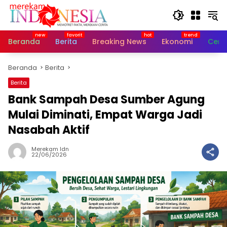
Langsung
ke
konten
Beranda
Berita
Breaking News
Ekonomi
Cerit
Beranda
Berita
Berita
Bank Sampah Desa Sumber Agung
Mulai Diminati, Empat Warga Jadi
Nasabah Aktif
Merekam Idn
22/06/2026