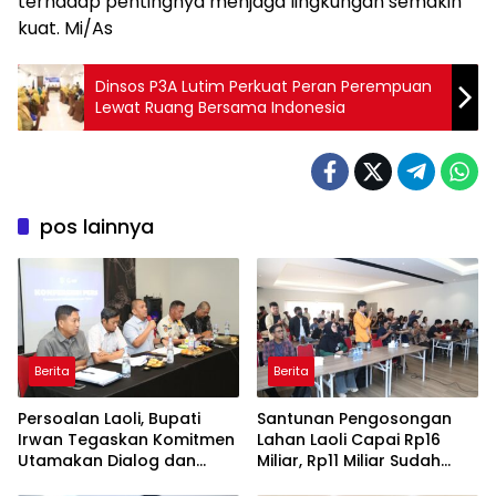
terhadap pentingnya menjaga lingkungan semakin
kuat. Mi/As
‎Dinsos P3A Lutim Perkuat Peran Perempuan
Lewat Ruang Bersama Indonesia
pos lainnya
Berita
Berita
Persoalan Laoli, Bupati
Santunan Pengosongan
Irwan Tegaskan Komitmen
Lahan Laoli Capai Rp16
Utamakan Dialog dan
Miliar, Rp11 Miliar Sudah
Aspirasi Warga
Diterima 83 Warga